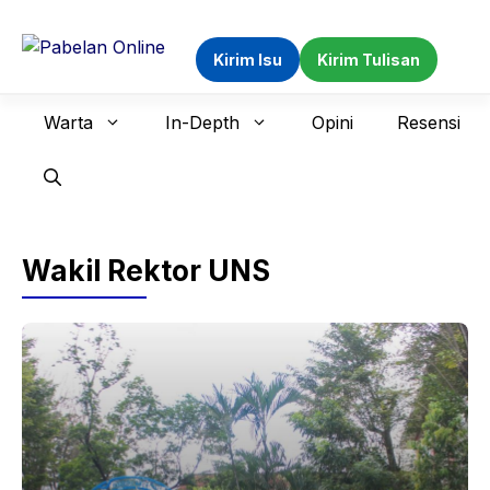
Langsung
ke
Kirim Isu
Kirim Tulisan
isi
Warta
In-Depth
Opini
Resensi
Wakil Rektor UNS