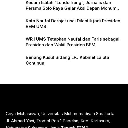
Kecam Istilah “Londo Ireng”, Jurnalis dan
Persma Solo Raya Gelar Aksi Depan Monumen
Pers
Kata Naufal Darojat usai Dilantik jadi Presiden
BEM UMS
WR I UMS Tetapkan Naufal dan Faris sebagai
Presiden dan Wakil Presiden BEM
Benang Kusut Sidang LPJ Kabinet Laluta
Continua
Griya Mahasiswa, Universitas Muhammadiyah Surakarta
Jl. Ahmad Yani, Tromol Pos 1 Pabelan, Kec. Kartasura,
Kabupaten Sukoharjo, Jawa Tengah 57169