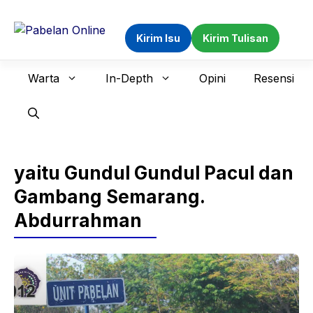
Langsung
ke
Kirim Isu
Kirim Tulisan
isi
Warta
In-Depth
Opini
Resensi
yaitu Gundul Gundul Pacul dan
Gambang Semarang.
Abdurrahman