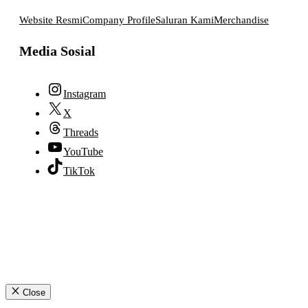
Website Resmi
Company Profile
Saluran Kami
Merchandise
Media Sosial
Instagram
X
Threads
YouTube
TikTok
© 2026 lpmpabelan.com
Close