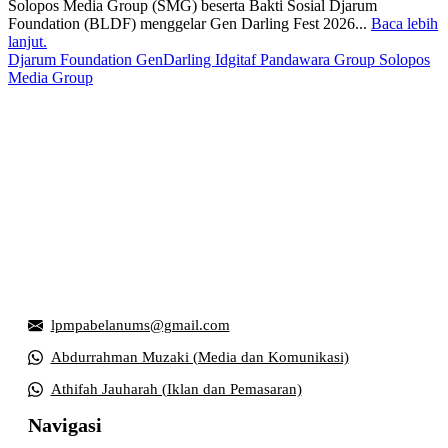
Solopos Media Group (SMG) beserta Bakti Sosial Djarum
Foundation (BLDF) menggelar Gen Darling Fest 2026...
Baca lebih
lanjut.
Djarum Foundation
GenDarling
Idgitaf
Pandawara Group
Solopos
Media Group
Griya Mahasiswa, Universitas Muhammadiyah Surakarta
Jl. Ahmad Yani, Tromol Pos 1 Pabelan, Kec. Kartasura,
Kabupaten Sukoharjo, Jawa Tengah 57169
lpmpabelanums@gmail.com
Abdurrahman Muzaki (Media dan Komunikasi)
Athifah Jauharah (Iklan dan Pemasaran)
Navigasi