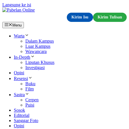
Langsung ke isi
Kirim Isu
Kirim Tulisan
Menu
Warta
Dalam Kampus
Luar Kampus
Wawancara
In-Depth
Liputan Khusus
Investigasi
Opini
Resensi
Buku
Film
Sastra
Cerpen
Puisi
Sosok
Editorial
Sanggar Foto
Opini