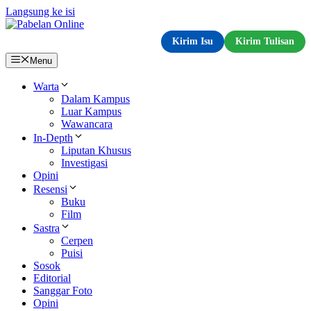
Langsung ke isi
Kirim Isu
Kirim Tulisan
Menu
Warta
Dalam Kampus
Luar Kampus
Wawancara
In-Depth
Liputan Khusus
Investigasi
Opini
Resensi
Buku
Film
Sastra
Cerpen
Puisi
Sosok
Editorial
Sanggar Foto
Opini