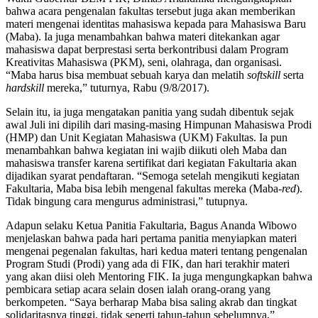
bahwa acara pengenalan fakultas tersebut juga akan memberikan
materi mengenai identitas mahasiswa kepada para Mahasiswa Baru
(Maba). Ia juga menambahkan bahwa materi ditekankan agar
mahasiswa dapat berprestasi serta berkontribusi dalam Program
Kreativitas Mahasiswa (PKM), seni, olahraga, dan organisasi.
“Maba harus bisa membuat sebuah karya dan melatih
softskill
serta
hardskill
mereka,” tuturnya, Rabu (9/8/2017).
Selain itu, ia juga mengatakan panitia yang sudah dibentuk sejak
awal Juli ini dipilih dari masing-masing Himpunan Mahasiswa Prodi
(HMP) dan Unit Kegiatan Mahasiswa (UKM) Fakultas. Ia pun
menambahkan bahwa kegiatan ini wajib diikuti oleh Maba dan
mahasiswa transfer karena sertifikat dari kegiatan Fakultaria akan
dijadikan syarat pendaftaran. “Semoga setelah mengikuti kegiatan
Fakultaria, Maba bisa lebih mengenal fakultas mereka (Maba-
red
).
Tidak bingung cara mengurus administrasi,” tutupnya.
Adapun selaku Ketua Panitia Fakultaria, Bagus Ananda Wibowo
menjelaskan bahwa pada hari pertama panitia menyiapkan materi
mengenai pegenalan fakultas, hari kedua materi tentang pengenalan
Program Studi (Prodi) yang ada di FIK, dan hari terakhir materi
yang akan diisi oleh Mentoring FIK. Ia juga mengungkapkan bahwa
pembicara setiap acara selain dosen ialah orang-orang yang
berkompeten. “Saya berharap Maba bisa saling akrab dan tingkat
solidaritasnya tinggi, tidak seperti tahun-tahun sebelumnya,”