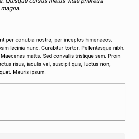
a. Quisque cursus metus vitae pharetra
m magna.
uent per conubia nostra, per inceptos himenaeos.
issim lacinia nunc. Curabitur tortor. Pellentesque nibh.
Maecenas mattis. Sed convallis tristique sem. Proin
ctus risus, iaculis vel, suscipit quis, luctus non,
liquet. Mauris ipsum.