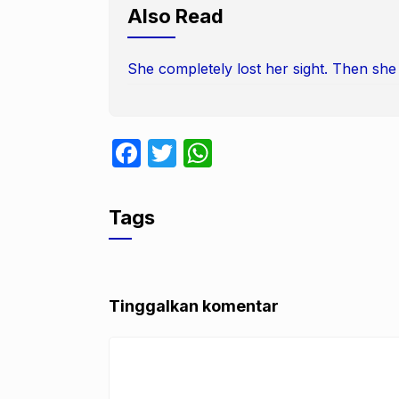
Also Read
She completely lost her sight. Then she 
F
T
W
a
w
h
c
itt
at
Tags
e
er
s
b
A
o
p
Tinggalkan komentar
o
p
k
Komentar