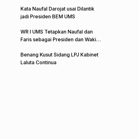
Gelar Aksi Depan Monumen Pers
Kata Naufal Darojat usai Dilantik
jadi Presiden BEM UMS
WR I UMS Tetapkan Naufal dan
Faris sebagai Presiden dan Wakil
Presiden BEM
Benang Kusut Sidang LPJ Kabinet
Laluta Continua