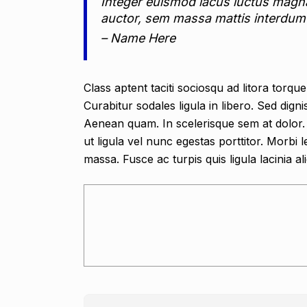
Integer euismod lacus luctus magn
auctor, sem massa mattis interdu
– Name Here
Class aptent taciti sociosqu ad litora torq
Curabitur sodales ligula in libero. Sed dign
Aenean quam. In scelerisque sem at dolor. 
ut ligula vel nunc egestas porttitor. Morbi le
massa. Fusce ac turpis quis ligula lacinia a