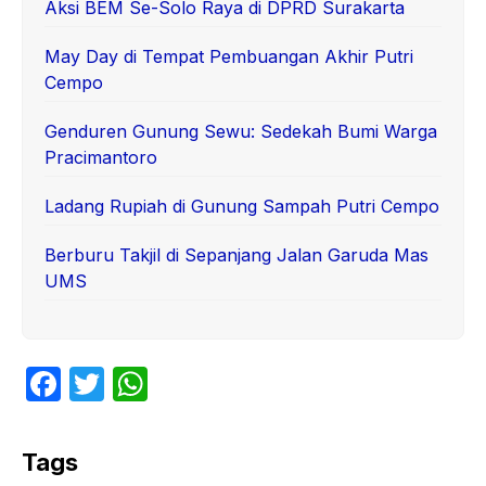
Aksi BEM Se-Solo Raya di DPRD Surakarta
May Day di Tempat Pembuangan Akhir Putri
Cempo
Genduren Gunung Sewu: Sedekah Bumi Warga
Pracimantoro
Ladang Rupiah di Gunung Sampah Putri Cempo
Berburu Takjil di Sepanjang Jalan Garuda Mas
UMS
F
T
W
a
w
h
c
itt
at
Tags