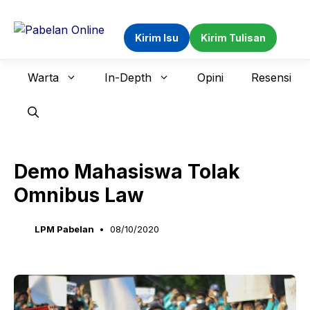
Langsung
ke
Kirim Isu
Kirim Tulisan
isi
Warta
In-Depth
Opini
Resensi
Demo Mahasiswa Tolak
Omnibus Law
LPM Pabelan
08/10/2020