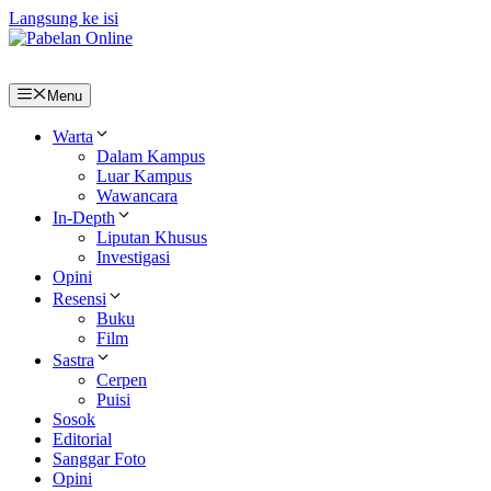
Langsung ke isi
Menu
Warta
Dalam Kampus
Luar Kampus
Wawancara
In-Depth
Liputan Khusus
Investigasi
Opini
Resensi
Buku
Film
Sastra
Cerpen
Puisi
Sosok
Editorial
Sanggar Foto
Opini