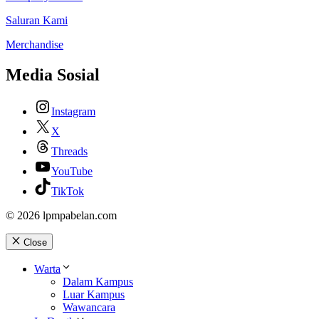
Saluran Kami
Merchandise
Media Sosial
Instagram
X
Threads
YouTube
TikTok
© 2026 lpmpabelan.com
Close
Warta
Dalam Kampus
Luar Kampus
Wawancara