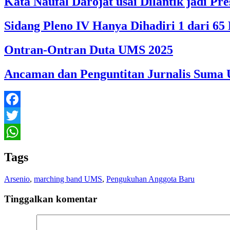
Kata Naufal Darojat usai Dilantik jadi 
Sidang Pleno IV Hanya Dihadiri 1 dari 
Ontran-Ontran Duta UMS 2025
Ancaman dan Penguntitan Jurnalis Suma U
Facebook
Twitter
WhatsApp
Tags
Arsenio
,
marching band UMS
,
Pengukuhan Anggota Baru
Tinggalkan komentar