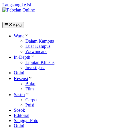
Langsung ke isi
Menu
Warta
Dalam Kampus
Luar Kampus
Wawancara
In-Depth
Liputan Khusus
Investigasi
Opini
Resensi
Buku
Film
Sastra
Cerpen
Puisi
Sosok
Editorial
Sanggar Foto
Opini