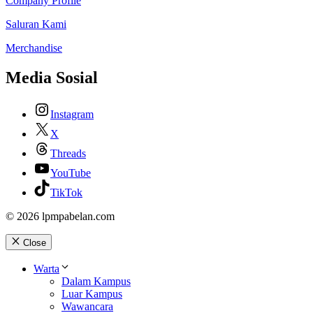
Company Profile
Saluran Kami
Merchandise
Media Sosial
Instagram
X
Threads
YouTube
TikTok
© 2026 lpmpabelan.com
Close
Warta
Dalam Kampus
Luar Kampus
Wawancara