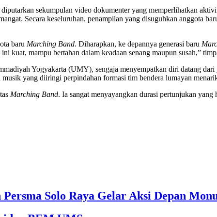
, diputarkan sekumpulan video dokumenter yang memperlihatkan aktivit
semangat. Secara keseluruhan, penampilan yang disuguhkan anggota ba
gota baru
Marching Band
. Diharapkan, ke depannya generasi baru
Marc
u ini kuat, mampu bertahan dalam keadaan senang maupun susah,” timp
hammadiyah Yogyakarta (UMY), sengaja menyempatkan diri datang dari
musik yang diiringi perpindahan formasi tim bendera lumayan menarik
ntas
Marching Band
. Ia sangat menyayangkan durasi pertunjukan yang 
an Persma Solo Raya Gelar Aksi Depan Mon