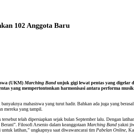
kan 102 Anggota Baru
iswa
(UKM
)
Marching Ban
d
unjuk gigi lewat pentas yang digelar
entas yang mempertontonkan harmonisasi antara performa musi
ari banyaknya mahasiswa yang turut hadir. Bahkan ada juga yang beras
n mereka yang tampil.
 tersebut telah dipersiapkan sejak bulan September lalu. Dengan lati
 Berani”. Filosofi Arsenio dalam keanggotaan
Marching Band
yakni ji
i untuk latihan,” ungkapnya saat diwawancarai tim
Pabelan Online
, Ka