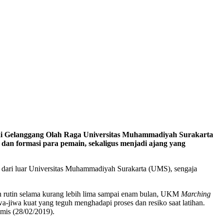
 di Gelanggang Olah
Raga Universitas Muhammadiy
ah
Surakarta
k
dan formasi para pemain, sekaligus menjadi ajang
yang
al dari luar Universitas Muhammadiyah Surakarta (UMS), sengaja
han rutin selama kurang lebih lima sampai enam bulan, UKM
Marching
wa-jiwa kuat yang teguh menghadapi proses dan resiko saat latihan.
mis (28/02/2019).