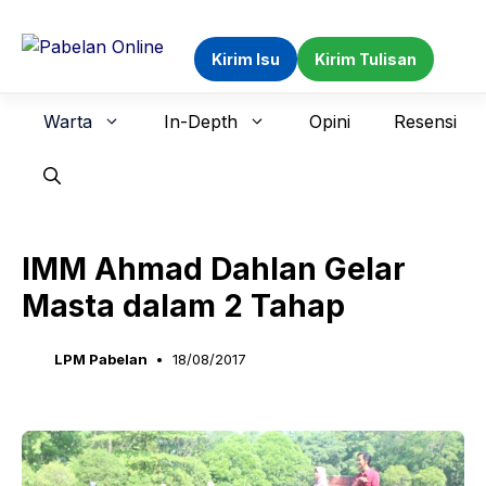
Langsung
ke
Kirim Isu
Kirim Tulisan
isi
Warta
In-Depth
Opini
Resensi
IMM Ahmad Dahlan Gelar
Masta dalam 2 Tahap
LPM Pabelan
18/08/2017