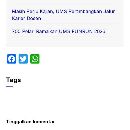
Masih Perlu Kajian, UMS Pertimbangkan Jalur
Karier Dosen
700 Pelari Ramaikan UMS FUNRUN 2026
F
T
W
a
w
h
c
itt
at
Tags
e
er
s
b
A
o
p
o
p
k
Tinggalkan komentar