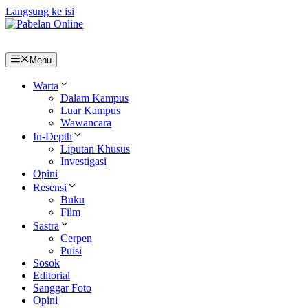
Langsung ke isi
Menu
Warta
Dalam Kampus
Luar Kampus
Wawancara
In-Depth
Liputan Khusus
Investigasi
Opini
Resensi
Buku
Film
Sastra
Cerpen
Puisi
Sosok
Editorial
Sanggar Foto
Opini