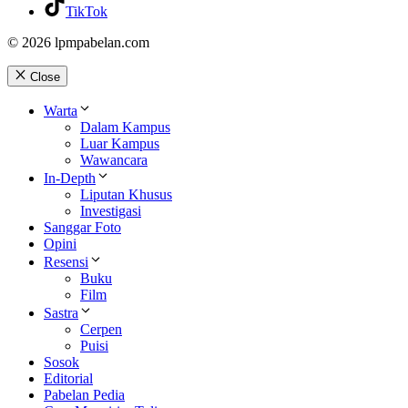
TikTok
© 2026 lpmpabelan.com
Close
Warta
Dalam Kampus
Luar Kampus
Wawancara
In-Depth
Liputan Khusus
Investigasi
Sanggar Foto
Opini
Resensi
Buku
Film
Sastra
Cerpen
Puisi
Sosok
Editorial
Pabelan Pedia