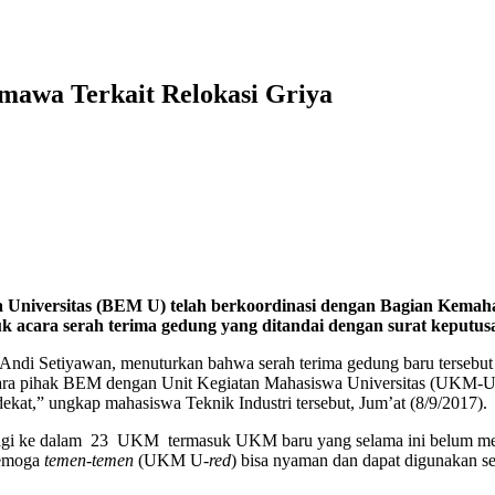
mawa Terkait Relokasi Griya
niversitas (BEM U) telah berkoordinasi dengan Bagian Kemahas
cara serah terima gedung yang ditandai dengan surat keputus
di Setiyawan, menuturkan bahwa serah terima gedung baru tersebut ak
antara pihak BEM dengan Unit Kegiatan Mahasiswa Universitas (UKM-U)
at,” ungkap mahasiswa Teknik Industri tersebut, Jum’at (8/9/2017).
gi ke dalam 23 UKM termasuk UKM baru yang selama ini belum mendap
Semoga
temen-temen
(UKM U-
red
) bisa nyaman dan dapat digunakan s