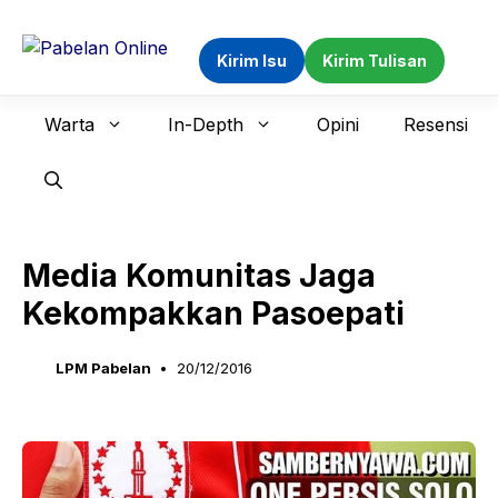
Langsung
ke
Kirim Isu
Kirim Tulisan
isi
Warta
In-Depth
Opini
Resensi
Media Komunitas Jaga
Kekompakkan Pasoepati
LPM Pabelan
20/12/2016