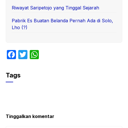
Riwayat Saripetojo yang Tinggal Sejarah
Pabrik Es Buatan Belanda Pernah Ada di Solo,
Lho (?)
F
T
W
a
w
h
c
itt
at
Tags
e
er
s
b
A
o
p
o
p
k
Tinggalkan komentar