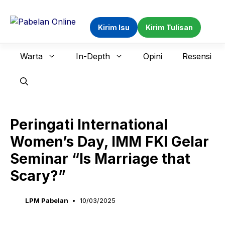
Langsung
ke
Kirim Isu
Kirim Tulisan
isi
Warta
In-Depth
Opini
Resensi
Peringati International
Women’s Day, IMM FKI Gelar
Seminar “Is Marriage that
Scary?”
LPM Pabelan
10/03/2025