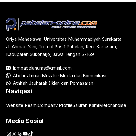
Griya Mahasiswa, Universitas Muhammadiyah Surakarta
Jl. Ahmad Yani, Tromol Pos 1 Pabelan, Kec. Kartasura,
Kabupaten Sukoharjo, Jawa Tengah 57169
lpmpabelanums@gmail.com
Abdurrahman Muzaki (Media dan Komunikasi)
Athifah Jauharah (Iklan dan Pemasaran)
Navigasi
Website Resmi
Company Profile
Saluran Kami
Merchandise
Media Sosial
Instagram
X
Threads
YouTube
TikTok