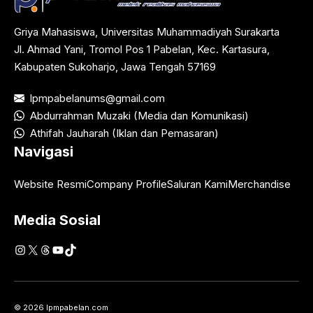
Griya Mahasiswa, Universitas Muhammadiyah Surakarta
Jl. Ahmad Yani, Tromol Pos 1 Pabelan, Kec. Kartasura,
Kabupaten Sukoharjo, Jawa Tengah 57169
lpmpabelanums@gmail.com
Abdurrahman Muzaki (Media dan Komunikasi)
Athifah Jauharah (Iklan dan Pemasaran)
Navigasi
Website Resmi
Company Profile
Saluran Kami
Merchandise
Media Sosial
Instagram
X
Threads
YouTube
TikTok
© 2026 lpmpabelan.com