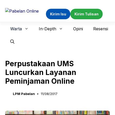
Langsung
ke
Kirim Isu
Kirim Tulisan
isi
Warta
In-Depth
Opini
Resensi
Perpustakaan UMS
Luncurkan Layanan
Peminjaman Online
LPM Pabelan
11/08/2017