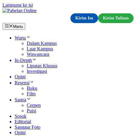
Langsung ke isi
Kirim Isu
Kirim Tulisan
Menu
Warta
Dalam Kampus
Luar Kampus
Wawancara
In-Depth
Liputan Khusus
Investigasi
Opini
Resensi
Buku
Film
Sastra
Cerpen
Puisi
Sosok
Editorial
Sanggar Foto
Opini