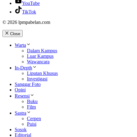
YouTube
TikTok
© 2026 lpmpabelan.com
Close
Warta
Dalam Kampus
Luar Kampus
Wawancara
In-Depth
Liputan Khusus
Investigasi
Sanggar Foto
Opini
Resensi
Buku
Film
Sastra
Cerpen
Puisi
Sosok
Editorial