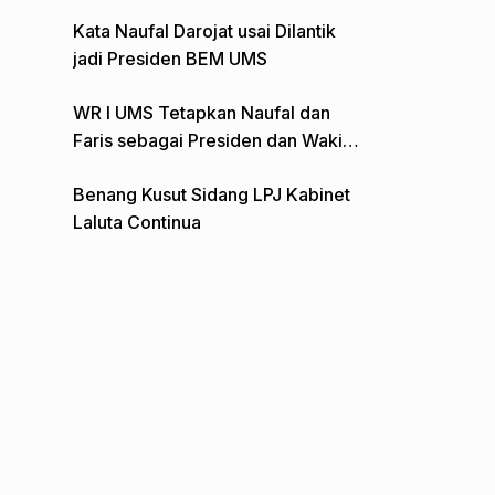
Gelar Aksi Depan Monumen Pers
Kata Naufal Darojat usai Dilantik
jadi Presiden BEM UMS
WR I UMS Tetapkan Naufal dan
Faris sebagai Presiden dan Wakil
Presiden BEM
Benang Kusut Sidang LPJ Kabinet
Laluta Continua