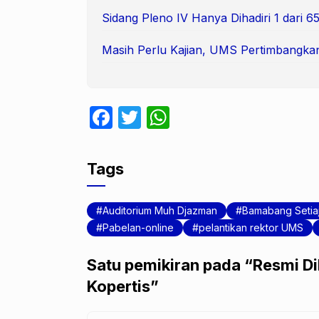
Sidang Pleno IV Hanya Dihadiri 1 dari
Masih Perlu Kajian, UMS Pertimbangka
F
T
W
a
w
h
c
itt
at
Tags
e
er
s
b
A
Auditorium Muh Djazman
Bamabang Setiaj
o
p
Pabelan-online
pelantikan rektor UMS
o
p
Satu pemikiran pada “Resmi Dil
k
Kopertis”