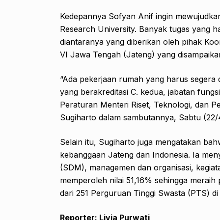
Kedepannya Sofyan Anif ingin mewujudkan
Research University. Banyak tugas yang ha
diantaranya yang diberikan oleh pihak Koo
VI Jawa Tengah (Jateng) yang disampaikan
“Ada pekerjaan rumah yang harus segera d
yang berakreditasi C. kedua, jabatan fungs
Peraturan Menteri Riset, Teknologi, dan P
Sugiharto dalam sambutannya, Sabtu (22/
Selain itu, Sugiharto juga mengatakan b
kebanggaan Jateng dan Indonesia. Ia meny
(SDM), managemen dan organisasi, kegiata
memperoleh nilai 51,16% sehingga meraih p
dari 251 Perguruan Tinggi Swasta (PTS) d
Reporter: Livia Purwati