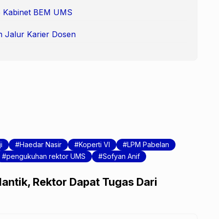
 65 Kabinet BEM UMS
n Jalur Karier Dosen
i
Haedar Nasir
Koperti VI
LPM Pabelan
pengukuhan rektor UMS
Sofyan Anif
antik, Rektor Dapat Tugas Dari