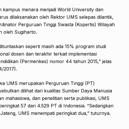
 kampus menara menjadi World University dan
rus dilaksanakan oleh Rektor UMS selepas dilantik,
rdinator Perguruan Tinggi Swasta (Kopertis) Wilayah
 oleh Sugiharto.
ituntaskan seperti masih ada 15% program studi
ional dosen dan terakhir terkait implementasi
endidikan (Permenkes) nomor 44 tahun 2015,” jelas
4/2017).
ahwa UMS merupakan Perguruan Tinggi (PT)
ebutkan dilihat dari kualitas Sumber Daya Manusia
n mahasiswa, dan penelitian serta publikasi, UMS
eringkat 57 dari 4.529 PT di Indonesia. “Sedangkan
i Jateng, UMS menempati peringkat dua,” tuturnya.