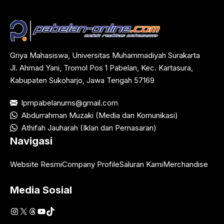
Griya Mahasiswa, Universitas Muhammadiyah Surakarta
Jl. Ahmad Yani, Tromol Pos 1 Pabelan, Kec. Kartasura,
Kabupaten Sukoharjo, Jawa Tengah 57169
lpmpabelanums@gmail.com
Abdurrahman Muzaki (Media dan Komunikasi)
Athifah Jauharah (Iklan dan Pemasaran)
Navigasi
Website Resmi
Company Profile
Saluran Kami
Merchandise
Media Sosial
Instagram
X
Threads
YouTube
TikTok