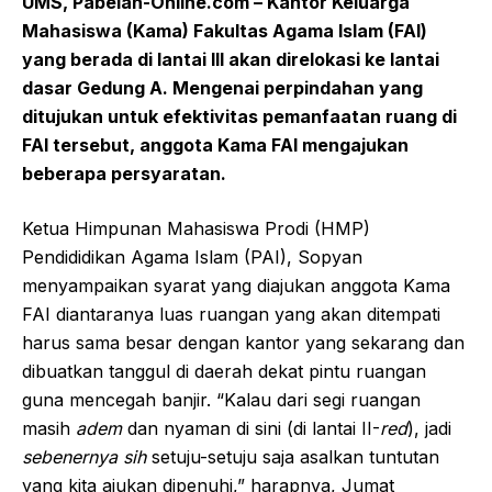
UMS, Pabelan-Online.com – Kantor Keluarga
Mahasiswa (Kama) Fakultas Agama Islam (FAI)
yang berada di lantai III akan direlokasi ke lantai
dasar Gedung A. Mengenai perpindahan yang
ditujukan untuk efektivitas pemanfaatan ruang di
FAI tersebut, anggota Kama FAI mengajukan
beberapa persyaratan.
Ketua Himpunan Mahasiswa Prodi (HMP)
Pendididikan Agama Islam (PAI), Sopyan
menyampaikan syarat yang diajukan anggota Kama
FAI diantaranya luas ruangan yang akan ditempati
harus sama besar dengan kantor yang sekarang dan
dibuatkan tanggul di daerah dekat pintu ruangan
guna mencegah ban­jir. “Kalau dari segi ruangan
masih
adem
dan nyaman di sini (di lantai II-
red
), jadi
sebenernya sih
setuju-setuju saja asalkan tuntutan
yang kita ajukan dipenuhi,” harapnya, Jumat