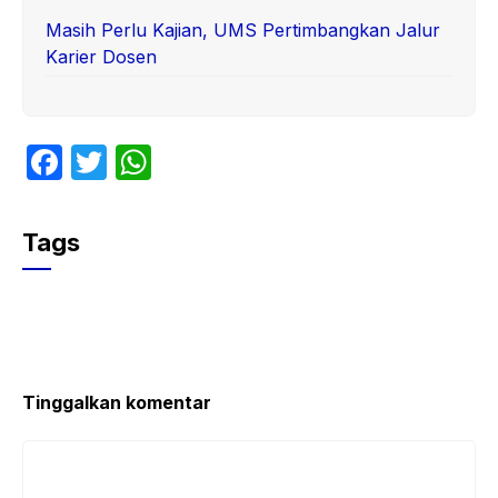
Masih Perlu Kajian, UMS Pertimbangkan Jalur
Karier Dosen
F
T
W
a
w
h
c
itt
at
Tags
e
er
s
b
A
o
p
o
p
k
Tinggalkan komentar
Komentar