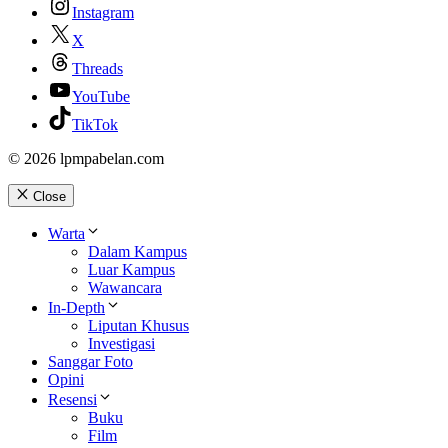
Instagram
X
Threads
YouTube
TikTok
© 2026 lpmpabelan.com
Close
Warta
Dalam Kampus
Luar Kampus
Wawancara
In-Depth
Liputan Khusus
Investigasi
Sanggar Foto
Opini
Resensi
Buku
Film