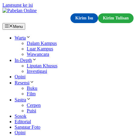
Langsung ke isi
Kirim Isu
Kirim Tulisan
Menu
Warta
Dalam Kampus
Luar Kampus
Wawancara
In-Depth
Liputan Khusus
Investigasi
Opini
Resensi
Buku
Film
Sastra
Cerpen
Puisi
Sosok
Editorial
Sanggar Foto
Opini