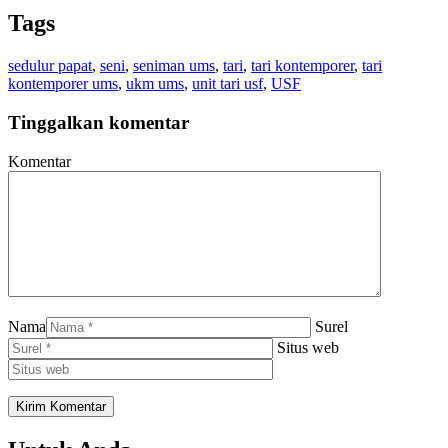
WhatsApp
Tags
sedulur papat
,
seni
,
seniman ums
,
tari
,
tari kontemporer
,
tari
kontemporer ums
,
ukm ums
,
unit tari usf
,
USF
Tinggalkan komentar
Komentar
Nama
Surel
Situs web