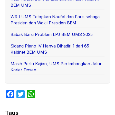
BEM UMS
WR I UMS Tetapkan Naufal dan Faris sebagai
Presiden dan Wakil Presiden BEM
Babak Baru Problem LPJ BEM UMS 2025
Sidang Pleno IV Hanya Dihadiri 1 dari 65
Kabinet BEM UMS
Masih Perlu Kajian, UMS Pertimbangkan Jalur
Karier Dosen
F
T
W
a
w
h
c
itt
at
Tags