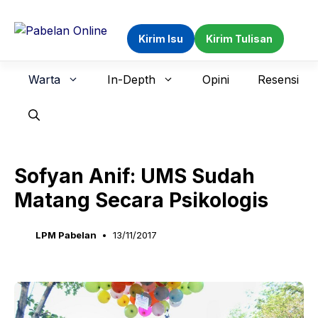
Langsung
ke
Kirim Isu
Kirim Tulisan
isi
Warta
In-Depth
Opini
Resensi
Sofyan Anif: UMS Sudah
Matang Secara Psikologis
LPM Pabelan
13/11/2017