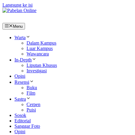
Langsung ke isi
Menu
Warta
Dalam Kampus
Luar Kampus
Wawancara
In-Depth
Liputan Khusus
Investigasi
Opini
Resensi
Buku
Film
Sastra
Cerpen
Puisi
Sosok
Editorial
Sanggar Foto
Opini