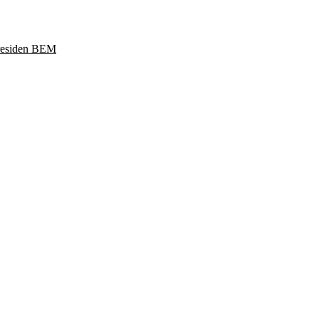
Presiden BEM
ukoharjo, Jawa Tengah 57169