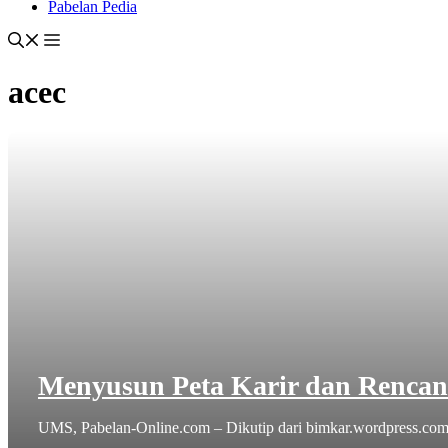
Pabelan Pedia
acec
Menyusun Peta Karir dan Renca
UMS, Pabelan-Online.com – Dikutip dari bimkar.wordpress.com 