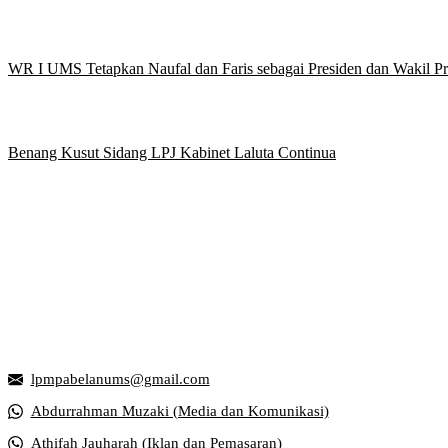
WR I UMS Tetapkan Naufal dan Faris sebagai Presiden dan Wakil 
Benang Kusut Sidang LPJ Kabinet Laluta Continua
Griya Mahasiswa, Universitas Muhammadiyah Surakarta
Jl. Ahmad Yani, Tromol Pos 1 Pabelan, Kec. Kartasura, Kabupaten S
lpmpabelanums@gmail.com
Abdurrahman Muzaki (Media dan Komunikasi)
Athifah Jauharah (Iklan dan Pemasaran)