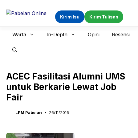
Langsung
ke
Kirim Isu
Kirim Tulisan
isi
Warta
In-Depth
Opini
Resensi
ACEC Fasilitasi Alumni UMS
untuk Berkarie Lewat Job
Fair
LPM Pabelan
26/11/2016