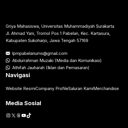
Griya Mahasiswa, Universitas Muhammadiyah Surakarta
Jl. Ahmad Yani, Tromol Pos 1 Pabelan, Kec. Kartasura,
Kabupaten Sukoharjo, Jawa Tengah 57169
lpmpabelanums@gmail.com
Abdurrahman Muzaki (Media dan Komunikasi)
Athifah Jauharah (Iklan dan Pemasaran)
Navigasi
Website Resmi
Company Profile
Saluran Kami
Merchandise
Media Sosial
Instagram
X
Threads
YouTube
TikTok