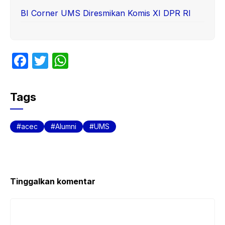
BI Corner UMS Diresmikan Komis XI DPR RI
F
T
W
a
w
h
c
itt
at
Tags
e
er
s
b
A
acec
Alumni
UMS
o
p
o
p
k
Tinggalkan komentar
Komentar