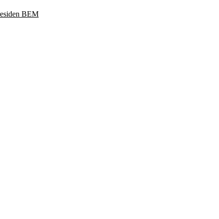
Presiden BEM
ukoharjo, Jawa Tengah 57169