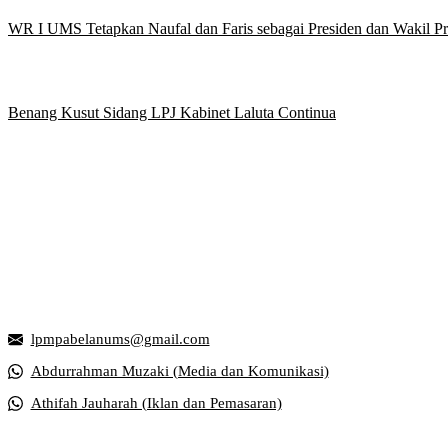
WR I UMS Tetapkan Naufal dan Faris sebagai Presiden dan Wakil 
Benang Kusut Sidang LPJ Kabinet Laluta Continua
Griya Mahasiswa, Universitas Muhammadiyah Surakarta
Jl. Ahmad Yani, Tromol Pos 1 Pabelan, Kec. Kartasura, Kabupaten S
lpmpabelanums@gmail.com
Abdurrahman Muzaki (Media dan Komunikasi)
Athifah Jauharah (Iklan dan Pemasaran)