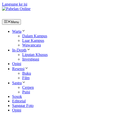
Langsung ke isi
Menu
Warta
Dalam Kampus
Luar Kampus
Wawancara
In-Depth
Liputan Khusus
Investigasi
Opini
Resensi
Buku
Film
Sastra
Cerpen
Puisi
Sosok
Editorial
Sanggar Foto
Opini