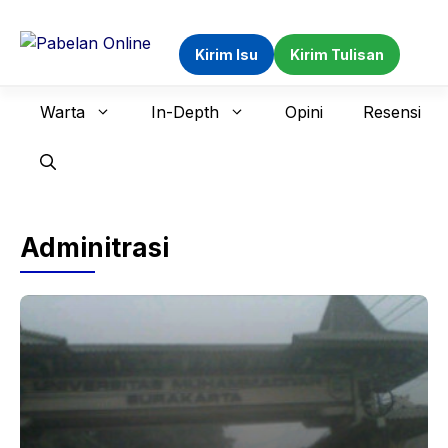
Langsung
ke
Kirim Isu
Kirim Tulisan
isi
Warta
In-Depth
Opini
Resensi
Adminitrasi