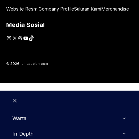
Website Resmi
Company Profile
Saluran Kami
Merchandise
Media Sosial
Instagram
X
Threads
YouTube
TikTok
© 2026 lpmpabelan.com
Close
Warta
In-Depth