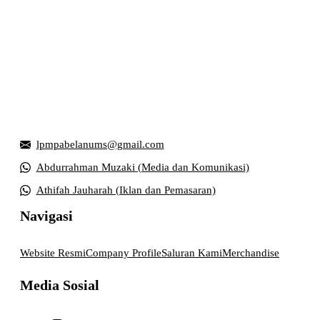
Griya Mahasiswa, Universitas Muhammadiyah Surakarta
Jl. Ahmad Yani, Tromol Pos 1 Pabelan, Kec. Kartasura,
Kabupaten Sukoharjo, Jawa Tengah 57169
lpmpabelanums@gmail.com
Abdurrahman Muzaki (Media dan Komunikasi)
Athifah Jauharah (Iklan dan Pemasaran)
Navigasi
Website Resmi
Company Profile
Saluran Kami
Merchandise
Media Sosial