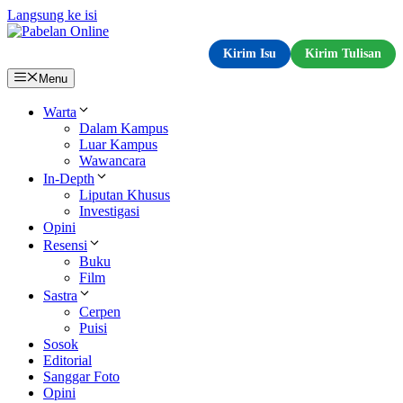
Langsung ke isi
Kirim Isu
Kirim Tulisan
Menu
Warta
Dalam Kampus
Luar Kampus
Wawancara
In-Depth
Liputan Khusus
Investigasi
Opini
Resensi
Buku
Film
Sastra
Cerpen
Puisi
Sosok
Editorial
Sanggar Foto
Opini