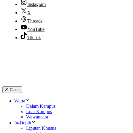
Instagram
X
Threads
YouTube
TikTok
© 2026 lpmpabelan.com
Close
Warta
Dalam Kampus
Luar Kampus
Wawancara
In-Depth
Liputan Khusus