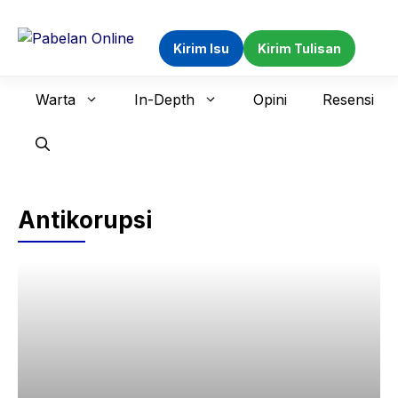
Langsung
ke
Kirim Isu
Kirim Tulisan
isi
Warta
In-Depth
Opini
Resensi
Antikorupsi