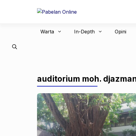
Langsung
ke
isi
Warta
In-Depth
Opini
auditorium moh. djazma