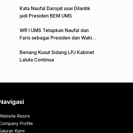
Gelar Aksi Depan Monumen Pers
Kata Naufal Darojat usai Dilantik
jadi Presiden BEM UMS
WR I UMS Tetapkan Naufal dan
Faris sebagai Presiden dan Wakil
Presiden BEM
Benang Kusut Sidang LPJ Kabinet
Laluta Continua
Navigasi
Website Resmi
Company Profile
Saluran Kami