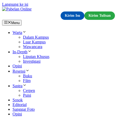
Langsung ke isi
Kirim Isu
Kirim Tulisan
Menu
Warta
Dalam Kampus
Luar Kampus
Wawancara
In-Depth
Liputan Khusus
Investigasi
Opini
Resensi
Buku
Film
Sastra
Cerpen
Puisi
Sosok
Editorial
Sanggar Foto
Opini