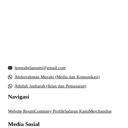
Griya Mahasiswa, Universitas Muhammadiyah Surakarta
Jl. Ahmad Yani, Tromol Pos 1 Pabelan, Kec. Kartasura,
Kabupaten Sukoharjo, Jawa Tengah 57169
lpmpabelanums@gmail.com
Abdurrahman Muzaki (Media dan Komunikasi)
Athifah Jauharah (Iklan dan Pemasaran)
Navigasi
Website Resmi
Company Profile
Saluran Kami
Merchandise
Media Sosial