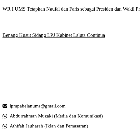
WR I UMS Tetapkan Naufal dan Faris sebagai Presiden dan Wakil 
Benang Kusut Sidang LPJ Kabinet Laluta Continua
Griya Mahasiswa, Universitas Muhammadiyah Surakarta
Jl. Ahmad Yani, Tromol Pos 1 Pabelan, Kec. Kartasura, Kabupaten S
lpmpabelanums@gmail.com
Abdurrahman Muzaki (Media dan Komunikasi)
Athifah Jauharah (Iklan dan Pemasaran)