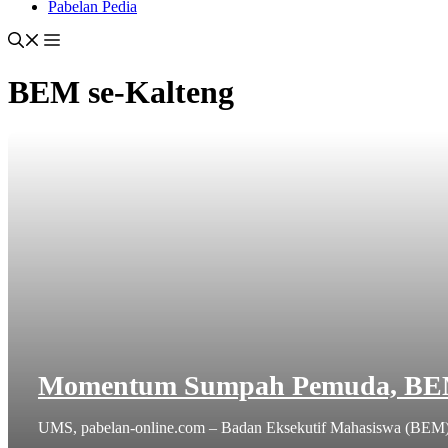
Pabelan Pedia
BEM se-Kalteng
Momentum Sumpah Pemuda, BEM 
UMS, pabelan-online.com – Badan Eksekutif Mahasiswa (BEM) s