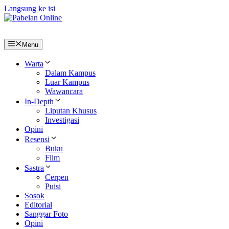
Langsung ke isi
Menu
Warta
Dalam Kampus
Luar Kampus
Wawancara
In-Depth
Liputan Khusus
Investigasi
Opini
Resensi
Buku
Film
Sastra
Cerpen
Puisi
Sosok
Editorial
Sanggar Foto
Opini