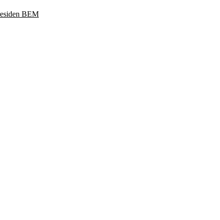
Presiden BEM
ukoharjo, Jawa Tengah 57169