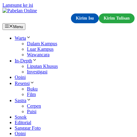
Langsung ke isi
Kirim Isu
Kirim Tulisan
Menu
Warta
Dalam Kampus
Luar Kampus
Wawancara
In-Depth
Liputan Khusus
Investigasi
Opini
Resensi
Buku
Film
Sastra
Cerpen
Puisi
Sosok
Editorial
Sanggar Foto
Opini