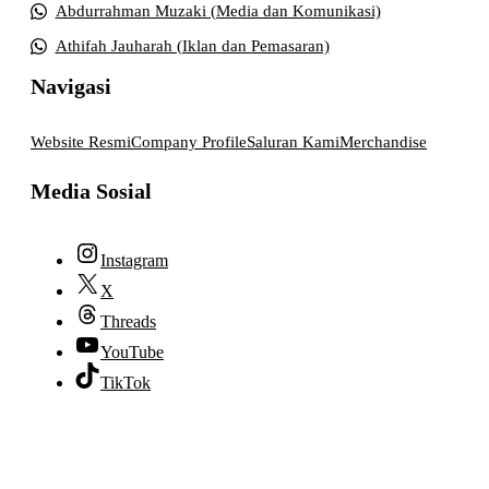
Abdurrahman Muzaki (Media dan Komunikasi)
Athifah Jauharah (Iklan dan Pemasaran)
Navigasi
Website Resmi
Company Profile
Saluran Kami
Merchandise
Media Sosial
Instagram
X
Threads
YouTube
TikTok
© 2026 lpmpabelan.com