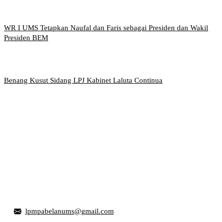
WR I UMS Tetapkan Naufal dan Faris sebagai Presiden dan Wakil
Presiden BEM
Benang Kusut Sidang LPJ Kabinet Laluta Continua
Griya Mahasiswa, Universitas Muhammadiyah Surakarta
Jl. Ahmad Yani, Tromol Pos 1 Pabelan, Kec. Kartasura,
Kabupaten Sukoharjo, Jawa Tengah 57169
lpmpabelanums@gmail.com