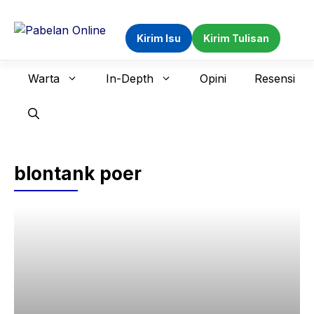
Langsung
ke
Kirim Isu
Kirim Tulisan
isi
Warta
In-Depth
Opini
Resensi
blontank poer