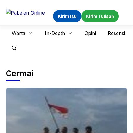
Langsung
ke
Kirim Isu
Kirim Tulisan
isi
Warta
In-Depth
Opini
Resensi
Cermai