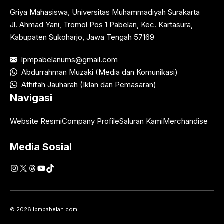
Griya Mahasiswa, Universitas Muhammadiyah Surakarta
Jl. Ahmad Yani, Tromol Pos 1 Pabelan, Kec. Kartasura,
Kabupaten Sukoharjo, Jawa Tengah 57169
lpmpabelanums@gmail.com
Abdurrahman Muzaki (Media dan Komunikasi)
Athifah Jauharah (Iklan dan Pemasaran)
Navigasi
Website Resmi
Company Profile
Saluran Kami
Merchandise
Media Sosial
Instagram
X
Threads
YouTube
TikTok
© 2026 lpmpabelan.com