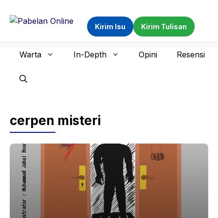
Langsung
ke
Kirim Isu
Kirim Tulisan
isi
Warta
In-Depth
Opini
Resensi
cerpen misteri