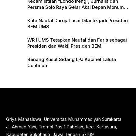
Kecam Istilah “Londo Ireng”, Jurnalis dan
Persma Solo Raya Gelar Aksi Depan Monumen
Pers
Kata Naufal Darojat usai Dilantik jadi Presiden
BEM UMS
WR I UMS Tetapkan Naufal dan Faris sebagai
Presiden dan Wakil Presiden BEM
Benang Kusut Sidang LPJ Kabinet Laluta
Continua
Griya Mahasiswa, Universitas Muhammadiyah Surakarta
Jl. Ahmad Yani, Tromol Pos 1 Pabelan, Kec. Kartasura,
Kabupaten Sukoharjo, Jawa Tengah 57169