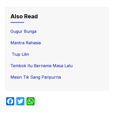
Also Read
Gugur Bunga
Mantra Rahasia
Tiup Lilin
Tembok Itu Bernama Masa Lalu
Mesin Tik Sang Paripurna
F
T
W
a
w
h