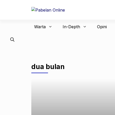
Langsung
ke
isi
Warta
In-Depth
Opini
dua bulan