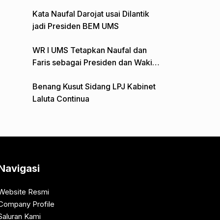
Gelar Aksi Depan Monumen Pers
Kata Naufal Darojat usai Dilantik
jadi Presiden BEM UMS
WR I UMS Tetapkan Naufal dan
Faris sebagai Presiden dan Wakil
Presiden BEM
Benang Kusut Sidang LPJ Kabinet
Laluta Continua
Navigasi
Website Resmi
Company Profile
Saluran Kami