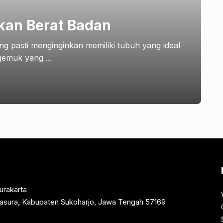
kan Berat Badan
ang pasti menginginkan memiliki tubuh yang ideal
gemuk yang ...
urakarta
rtasura, Kabupaten Sukoharjo, Jawa Tengah 57169