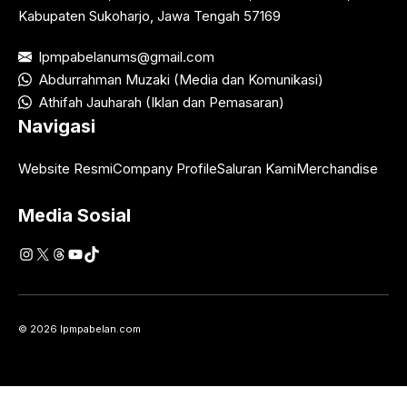
Kabupaten Sukoharjo, Jawa Tengah 57169
lpmpabelanums@gmail.com
Abdurrahman Muzaki (Media dan Komunikasi)
Athifah Jauharah (Iklan dan Pemasaran)
Navigasi
Website Resmi
Company Profile
Saluran Kami
Merchandise
Media Sosial
Instagram
X
Threads
YouTube
TikTok
© 2026 lpmpabelan.com