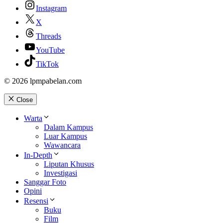
Instagram
X
Threads
YouTube
TikTok
© 2026 lpmpabelan.com
Close
Warta
Dalam Kampus
Luar Kampus
Wawancara
In-Depth
Liputan Khusus
Investigasi
Sanggar Foto
Opini
Resensi
Buku
Film