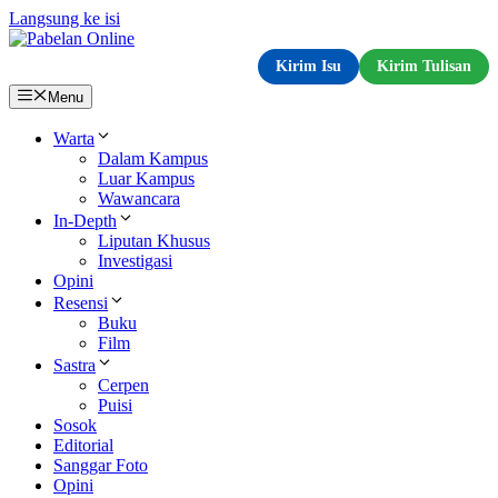
Langsung ke isi
Kirim Isu
Kirim Tulisan
Menu
Warta
Dalam Kampus
Luar Kampus
Wawancara
In-Depth
Liputan Khusus
Investigasi
Opini
Resensi
Buku
Film
Sastra
Cerpen
Puisi
Sosok
Editorial
Sanggar Foto
Opini