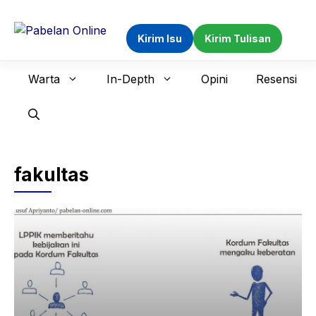
Langsung
ke
Kirim Isu
Kirim Tulisan
isi
Warta
In-Depth
Opini
Resensi
fakultas