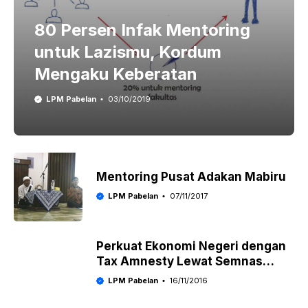
80 Persen Infak Mentoring
untuk Lazismu, Kordum
Mengaku Keberatan
LPM Pabelan
03/10/2019
Mentoring Pusat Adakan Mabiru
LPM Pabelan
07/11/2017
Perkuat Ekonomi Negeri dengan
Tax Amnesty Lewat Semnas
Himatansi
LPM Pabelan
16/11/2016