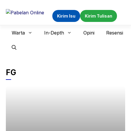
Langsung
ke
Kirim Isu
Kirim Tulisan
isi
Warta
In-Depth
Opini
Resensi
FG