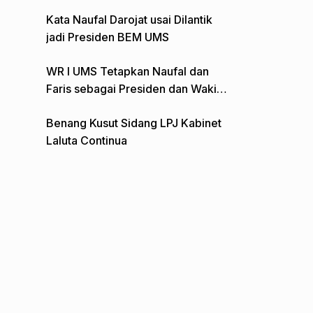
Gelar Aksi Depan Monumen Pers
Kata Naufal Darojat usai Dilantik
jadi Presiden BEM UMS
WR I UMS Tetapkan Naufal dan
Faris sebagai Presiden dan Wakil
Presiden BEM
Benang Kusut Sidang LPJ Kabinet
Laluta Continua