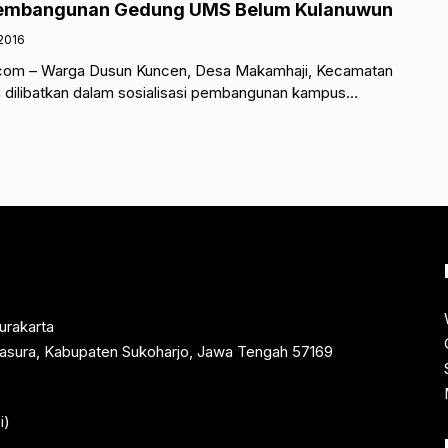
embangunan Gedung UMS Belum Kulanuwun
2016
com – Warga Dusun Kuncen, Desa Makamhaji, Kecamatan
h dilibatkan dalam sosialisasi pembangunan kampus
yah Surakarta (UMS). Mereka meminta instansi terkait
urakarta
rtasura, Kabupaten Sukoharjo, Jawa Tengah 57169
i)