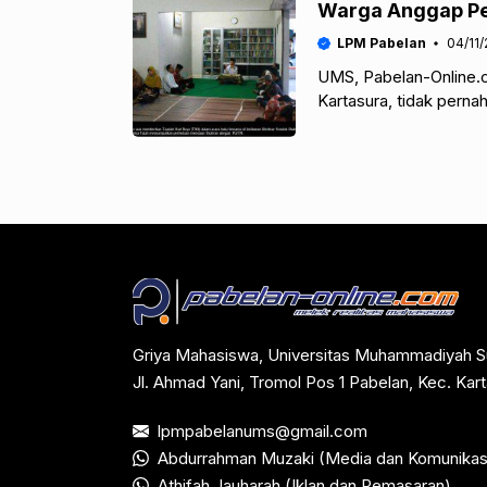
Warga Anggap P
LPM Pabelan
04/11/
UMS, Pabelan-Online.
Kartasura, tidak perna
Universitas Muhammadi
Griya Mahasiswa, Universitas Muhammadiyah S
Jl. Ahmad Yani, Tromol Pos 1 Pabelan, Kec. Ka
lpmpabelanums@gmail.com
Abdurrahman Muzaki (Media dan Komunikas
Athifah Jauharah (Iklan dan Pemasaran)