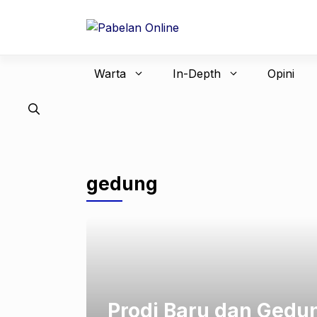
Langsung
ke
isi
Warta
In-Depth
Opini
gedung
Prodi Baru dan Gedu