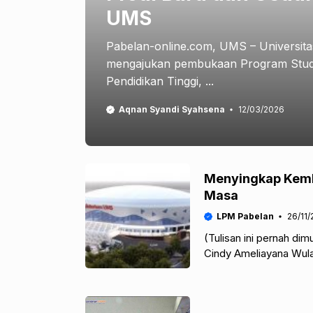
UMS
Pabelan-online.com, UMS – Universi
mengajukan pembukaan Program Studi 
Pendidikan Tinggi, ...
Aqnan Syandi Syahsena
12/03/2026
Menyingkap Kemba
Masa
LPM Pabelan
26/11/
(Tulisan ini pernah dim
Cindy Ameliayana Wula
biasa diakronimkan me