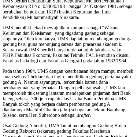
UMS berdiri berdasarkan Surat Keputusan Menteri Pendidikan
Kebudayaan RI No. 0330/0/1981 tanggal 24 Oktober 1981, sebagai
perubahan bentuk dari IKIP (Institut Keguruan dan Ilmu
Pendidikan) Muhammadiyah Surakarta.
UMS memiliki tekad mewujudkan kampus sebagai “Wacana
Keilmuan dan Keislaman” yang digadang-gadang sebagai
slogannya. Oleh karenanya, UMS tiap tahun membangun gedung-
gedung baru guna menunjang sarana dan prasarana akademik.
Sejarah awal UMS berdiri hanya terdapat tujuh fakultas, yakni
FKIP, Fakultas Ekonomi, Fakultas Teknik, FAI, kemudian disusul
Fakultas Psikologi dan Fakultas Geografi pada tahun 1983/1984.
Pada tahun 1984, UMS dengan keterbatasan biaya mampu membeli
tanah seluas 1 hektare dan ingin mendirikan gedung pertama yaitu
gedung A. Namun sayangnya, terkendala karena dana
pembangunan yang terbatas. Dengan pelbagai usaha, UMS lalu
memperoleh titik terang lantaran mendapatkan pinjaman dari Bank
Jateng sebesar 300 juta rupiah atas Usaha Badan Pembina UMS.
Banyak tokoh yang berjasa dalam pembuatan gedung A,
diantaranya Machful Chanim (alm) sebagai arsitektur, Bambang
Suseno, serta Heri Suherdono sebagai
drafter
.
Usai Gedung A berdiri, UMS lanjut membangun Gedung B dan
Gedung Rektorat (sekarang gedung Fakultas Kesehatan
Masyarakat-
red
). Yang menarik, pembangunan Gedung Rektorat