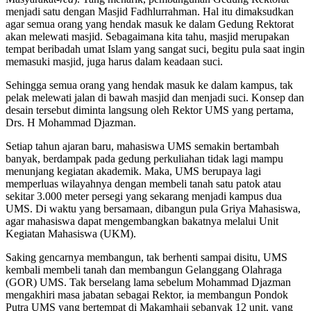
menjadi satu dengan Masjid Fadhlurrahman. Hal itu dimaksudkan
agar semua orang yang hendak masuk ke dalam Gedung Rektorat
akan melewati masjid. Sebagaimana kita tahu, masjid merupakan
tempat beribadah umat Islam yang sangat suci, begitu pula saat ingin
memasuki masjid, juga harus dalam keadaan suci.
Sehingga semua orang yang hendak masuk ke dalam kampus, tak
pelak melewati jalan di bawah masjid dan menjadi suci. Konsep dan
desain tersebut diminta langsung oleh Rektor UMS yang pertama,
Drs. H Mohammad Djazman.
Setiap tahun ajaran baru, mahasiswa UMS semakin bertambah
banyak, berdampak pada gedung perkuliahan tidak lagi mampu
menunjang kegiatan akademik. Maka, UMS berupaya lagi
memperluas wilayahnya dengan membeli tanah satu patok atau
sekitar 3.000 meter persegi yang sekarang menjadi kampus dua
UMS. Di waktu yang bersamaan, dibangun pula Griya Mahasiswa,
agar mahasiswa dapat mengembangkan bakatnya melalui Unit
Kegiatan Mahasiswa (UKM).
Saking gencarnya membangun, tak berhenti sampai disitu, UMS
kembali membeli tanah dan membangun Gelanggang Olahraga
(GOR) UMS. Tak berselang lama sebelum Mohammad Djazman
mengakhiri masa jabatan sebagai Rektor, ia membangun Pondok
Putra UMS yang bertempat di Makamhaji sebanyak 12 unit, yang