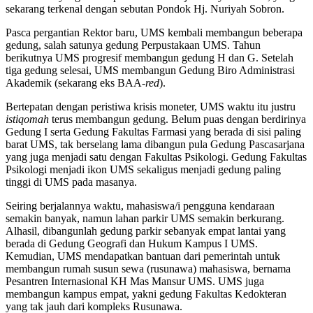
sekarang terkenal dengan sebutan Pondok Hj. Nuriyah Sobron.
Pasca pergantian Rektor baru, UMS kembali membangun beberapa
gedung, salah satunya gedung Perpustakaan UMS. Tahun
berikutnya UMS progresif membangun gedung H dan G. Setelah
tiga gedung selesai, UMS membangun Gedung Biro Administrasi
Akademik (sekarang eks BAA-
red
).
Bertepatan dengan peristiwa krisis moneter, UMS waktu itu justru
istiqomah
terus membangun gedung. Belum puas dengan berdirinya
Gedung I serta Gedung Fakultas Farmasi yang berada di sisi paling
barat UMS, tak berselang lama dibangun pula Gedung Pascasarjana
yang juga menjadi satu dengan Fakultas Psikologi. Gedung Fakultas
Psikologi menjadi ikon UMS sekaligus menjadi gedung paling
tinggi di UMS pada masanya.
Seiring berjalannya waktu, mahasiswa/i pengguna kendaraan
semakin banyak, namun lahan parkir UMS semakin berkurang.
Alhasil, dibangunlah gedung parkir sebanyak empat lantai yang
berada di Gedung Geografi dan Hukum Kampus I UMS.
Kemudian, UMS mendapatkan bantuan dari pemerintah untuk
membangun rumah susun sewa (rusunawa) mahasiswa, bernama
Pesantren Internasional KH Mas Mansur UMS. UMS juga
membangun kampus empat, yakni gedung Fakultas Kedokteran
yang tak jauh dari kompleks Rusunawa.