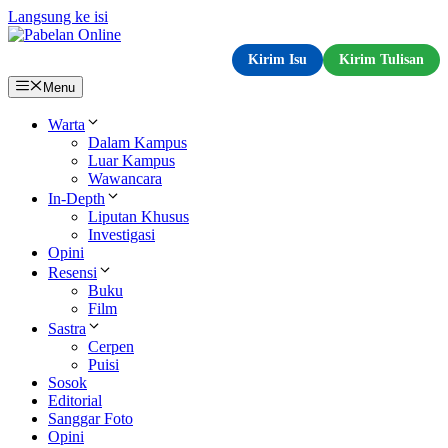
Langsung ke isi
Kirim Isu
Kirim Tulisan
Menu
Warta
Dalam Kampus
Luar Kampus
Wawancara
In-Depth
Liputan Khusus
Investigasi
Opini
Resensi
Buku
Film
Sastra
Cerpen
Puisi
Sosok
Editorial
Sanggar Foto
Opini