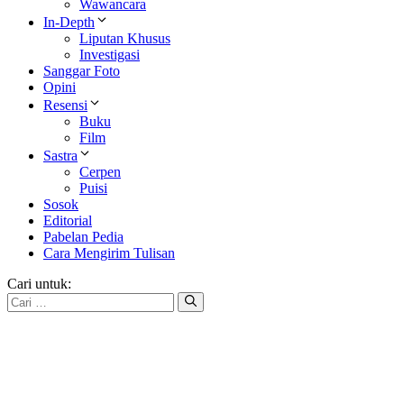
Wawancara
In-Depth
Liputan Khusus
Investigasi
Sanggar Foto
Opini
Resensi
Buku
Film
Sastra
Cerpen
Puisi
Sosok
Editorial
Pabelan Pedia
Cara Mengirim Tulisan
Cari untuk: