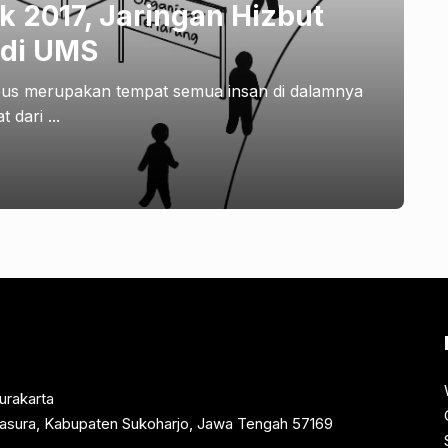
k 2017, Jaringan Hizbut
 di UMS
mpus merupakan tempat semua insan di dalamnya
 dari ...
urakarta
rtasura, Kabupaten Sukoharjo, Jawa Tengah 57169