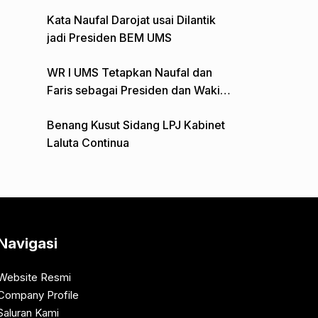
Gelar Aksi Depan Monumen Pers
Kata Naufal Darojat usai Dilantik
jadi Presiden BEM UMS
WR I UMS Tetapkan Naufal dan
Faris sebagai Presiden dan Wakil
Presiden BEM
Benang Kusut Sidang LPJ Kabinet
Laluta Continua
Navigasi
Website Resmi
Company Profile
Saluran Kami