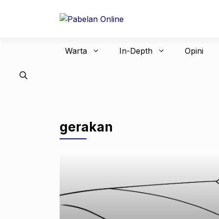
Langsung
ke
isi
Warta
In-Depth
Opini
gerakan