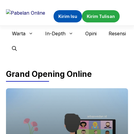
Langsung
ke
Kirim Isu
Kirim Tulisan
isi
Warta
In-Depth
Opini
Resensi
Grand Opening Online