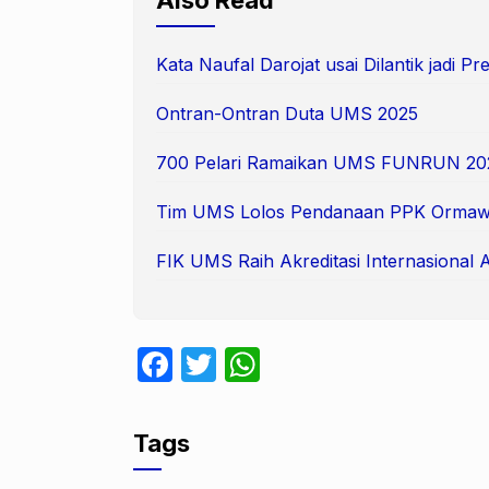
Kata Naufal Darojat usai Dilantik jadi 
Ontran-Ontran Duta UMS 2025
700 Pelari Ramaikan UMS FUNRUN 20
Tim UMS Lolos Pendanaan PPK Ormaw
FIK UMS Raih Akreditasi Internasional 
F
T
W
a
w
h
c
itt
at
Tags
e
er
s