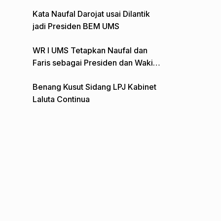
Gelar Aksi Depan Monumen Pers
Kata Naufal Darojat usai Dilantik
jadi Presiden BEM UMS
WR I UMS Tetapkan Naufal dan
Faris sebagai Presiden dan Wakil
Presiden BEM
Benang Kusut Sidang LPJ Kabinet
Laluta Continua