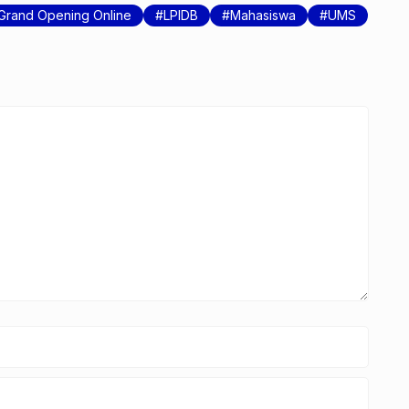
Grand Opening Online
LPIDB
Mahasiswa
UMS