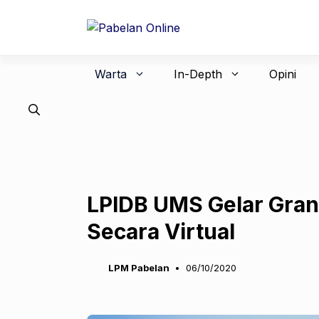
Langsung
ke
isi
Warta
In-Depth
Opini
LPIDB UMS Gelar Gra
Secara Virtual
LPM Pabelan
06/10/2020