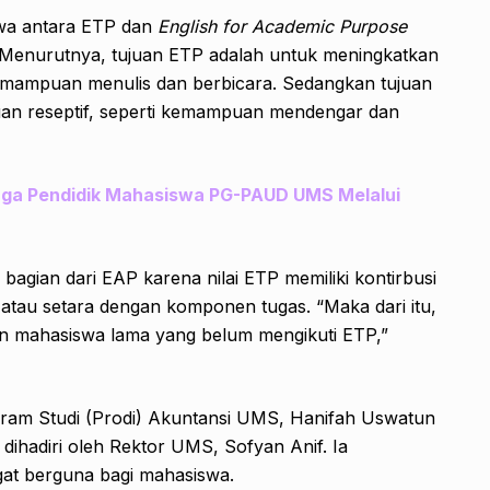
ahwa antara ETP dan
English for Academic Purpose
n. Menurutnya, tujuan ETP adalah untuk meningkatkan
emampuan menulis dan berbicara. Sedangkan tujuan
an reseptif, seperti kemampuan mendengar dan
ga Pendidik Mahasiswa PG-PAUD UMS Melalui
agian dari EAP karena nilai ETP memiliki kontirbusi
atau setara dengan komponen tugas. “Maka dari itu,
an mahasiswa lama yang belum mengikuti ETP,”
gram Studi (Prodi) Akuntansi UMS, Hanifah Uswatun
ihadiri oleh Rektor UMS, Sofyan Anif. Ia
gat berguna bagi mahasiswa.