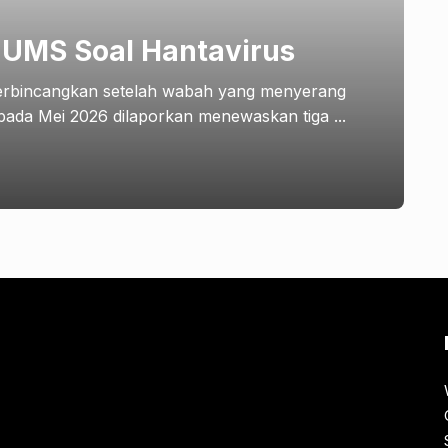
 UMS Soal Hantavirus
erbincangkan setelah wabah yang menyerang
ada Mei 2026 dilaporkan menewaskan tiga ...