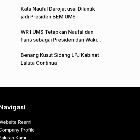
Gelar Aksi Depan Monumen Pers
Kata Naufal Darojat usai Dilantik
jadi Presiden BEM UMS
WR I UMS Tetapkan Naufal dan
Faris sebagai Presiden dan Wakil
Presiden BEM
Benang Kusut Sidang LPJ Kabinet
Laluta Continua
Navigasi
Website Resmi
Company Profile
Saluran Kami