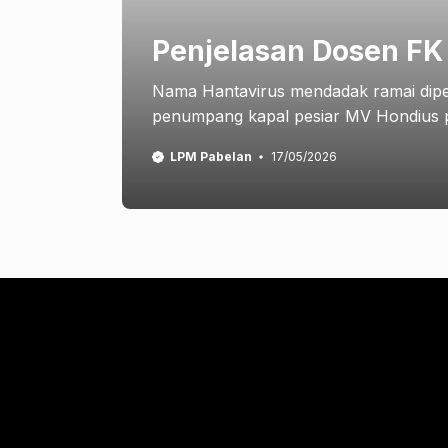
Penjelasan Dosen FK
Nama Hantavirus mendadak ramai dip
penumpang kapal pesiar MV Hondius p
LPM Pabelan
17/05/2026