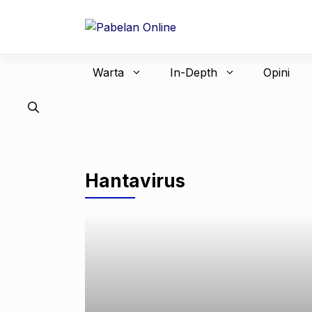
Langsung
ke
isi
Warta
In-Depth
Opini
Hantavirus