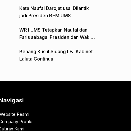
Gelar Aksi Depan Monumen Pers
Kata Naufal Darojat usai Dilantik
jadi Presiden BEM UMS
WR I UMS Tetapkan Naufal dan
Faris sebagai Presiden dan Wakil
Presiden BEM
Benang Kusut Sidang LPJ Kabinet
Laluta Continua
Navigasi
Website Resmi
Company Profile
Saluran Kami