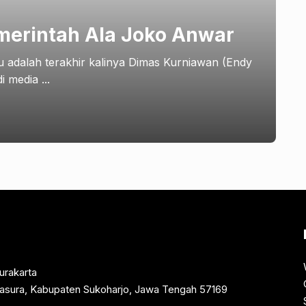
merintah Ala Joko Anwar
u adalah terakhir kalinya Dimas Kurniawan (Endy
 media ...
urakarta
rtasura, Kabupaten Sukoharjo, Jawa Tengah 57169