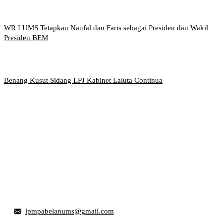
WR I UMS Tetapkan Naufal dan Faris sebagai Presiden dan Wakil
Presiden BEM
Benang Kusut Sidang LPJ Kabinet Laluta Continua
Griya Mahasiswa, Universitas Muhammadiyah Surakarta
Jl. Ahmad Yani, Tromol Pos 1 Pabelan, Kec. Kartasura,
Kabupaten Sukoharjo, Jawa Tengah 57169
lpmpabelanums@gmail.com