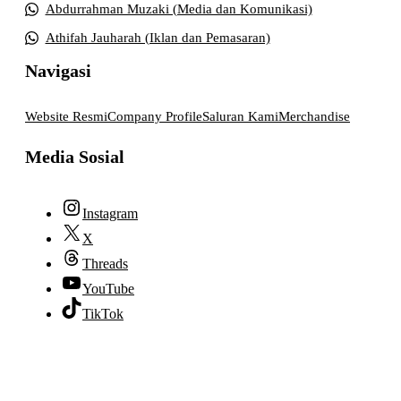
Abdurrahman Muzaki (Media dan Komunikasi)
Athifah Jauharah (Iklan dan Pemasaran)
Navigasi
Website Resmi
Company Profile
Saluran Kami
Merchandise
Media Sosial
Instagram
X
Threads
YouTube
TikTok
© 2026 lpmpabelan.com