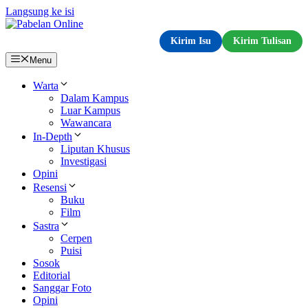
Langsung ke isi
Kirim Isu
Kirim Tulisan
Menu
Warta
Dalam Kampus
Luar Kampus
Wawancara
In-Depth
Liputan Khusus
Investigasi
Opini
Resensi
Buku
Film
Sastra
Cerpen
Puisi
Sosok
Editorial
Sanggar Foto
Opini