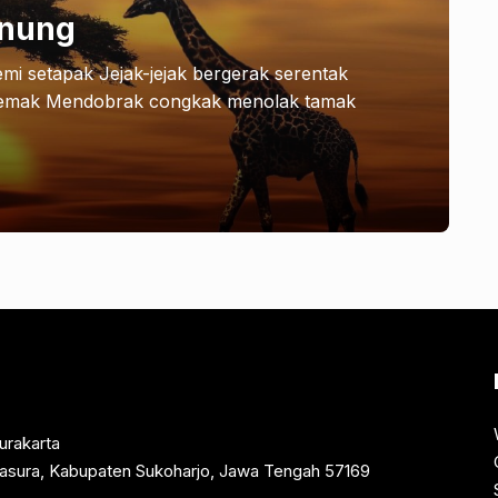
unung
i setapak Jejak-jejak bergerak serentak
semak Mendobrak congkak menolak tamak
urakarta
rtasura, Kabupaten Sukoharjo, Jawa Tengah 57169