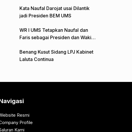
Gelar Aksi Depan Monumen Pers
Kata Naufal Darojat usai Dilantik
jadi Presiden BEM UMS
WR I UMS Tetapkan Naufal dan
Faris sebagai Presiden dan Wakil
Presiden BEM
Benang Kusut Sidang LPJ Kabinet
Laluta Continua
Navigasi
Website Resmi
Company Profile
Saluran Kami