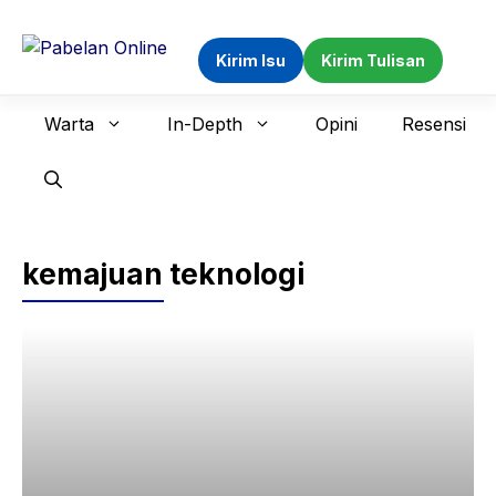
Langsung
ke
Kirim Isu
Kirim Tulisan
isi
Warta
In-Depth
Opini
Resensi
kemajuan teknologi