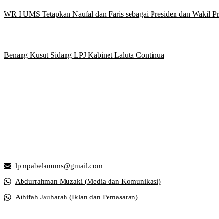
WR I UMS Tetapkan Naufal dan Faris sebagai Presiden dan Wakil 
Benang Kusut Sidang LPJ Kabinet Laluta Continua
Griya Mahasiswa, Universitas Muhammadiyah Surakarta
Jl. Ahmad Yani, Tromol Pos 1 Pabelan, Kec. Kartasura, Kabupaten S
lpmpabelanums@gmail.com
Abdurrahman Muzaki (Media dan Komunikasi)
Athifah Jauharah (Iklan dan Pemasaran)