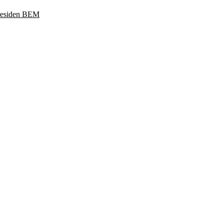
Presiden BEM
ukoharjo, Jawa Tengah 57169