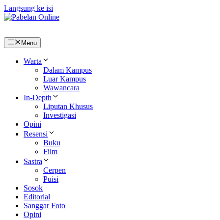
Langsung ke isi
Menu
Warta
Dalam Kampus
Luar Kampus
Wawancara
In-Depth
Liputan Khusus
Investigasi
Opini
Resensi
Buku
Film
Sastra
Cerpen
Puisi
Sosok
Editorial
Sanggar Foto
Opini