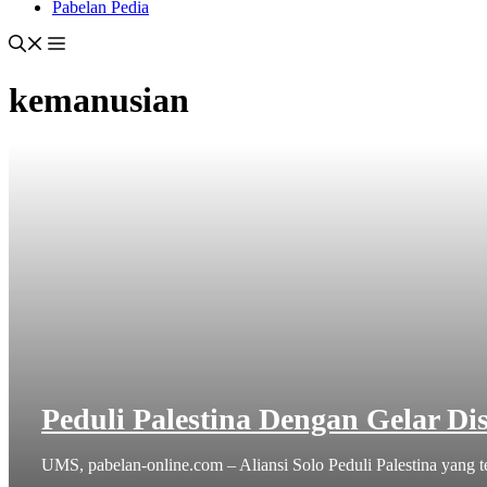
Pabelan Pedia
kemanusian
Peduli Palestina Dengan Gelar D
UMS, pabelan-online.com – Aliansi Solo Peduli Palestina yang 