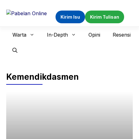
Langsung
ke
Kirim Isu
Kirim Tulisan
isi
Warta
In-Depth
Opini
Resensi
Kemendikdasmen